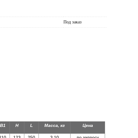
Под заказ
B1
H
L
Масса, кг
Цена
110
123
250
3,10
по запросу