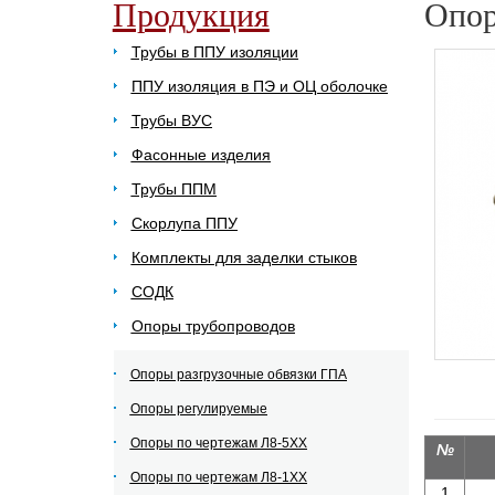
Продукция
Опор
Трубы в ППУ изоляции
ППУ изоляция в ПЭ и ОЦ оболочке
Трубы ВУС
Фасонные изделия
Трубы ППМ
Скорлупа ППУ
Комплекты для заделки стыков
СОДК
Опоры трубопроводов
Опоры разгрузочные обвязки ГПА
Опоры регулируемые
Опоры по чертежам Л8-5ХХ
№
Опоры по чертежам Л8-1ХХ
1